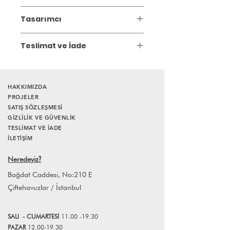
Malzeme: Stoneware, krom-nikel tel
Tasarımcı
Boyut: Genişlik 11cm, yükseklik 10cm
Elle şekillendirme
Çağla Sönmez Çakır
Bulaşık makinesinde yıkanabilir.
Teslimat ve İade
2004 yılında Ayten Turanlı Pi Seramik
*Kullanıma uygundur.
Atölyesi’ne başladı. 2011-2021 dönemi
Gönderim:
3 iş günü içinde kargoya
süresince aynı atölyede eğitmenlik
verilir.
yaptı.
HAKKIMIZDA
Atölyesinde artistik çalışmalarını
PROJELER
sürdürmektedir.
SATIŞ SÖZLEŞMESİ
GİZLİLİK VE GÜVENLİK
TESLİMAT VE İADE
İLETİŞİM
Neredeyiz
?
Bağdat Caddesi, No:210 E
Çiftehavuzlar / İstanbul
SALI
- CUMART
E
Sİ
11.00 -19.30
PAZAR
12.00-19.30