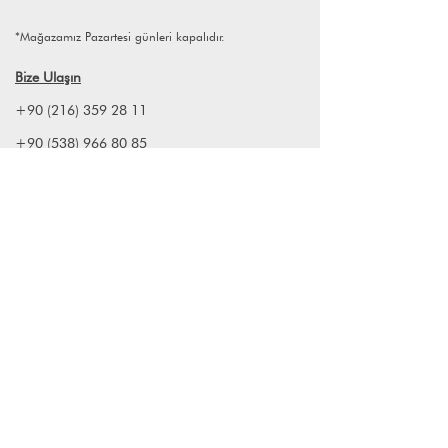
*Mağazamız Pazartesi günleri kapalıdır.
Bize Ulaşın
+90 (216) 359 28 11
+90 (538) 966 80 85
info@lagomstore.co
Haber listemize kayıt olun
Kayıt ol