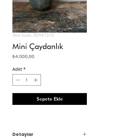
Stok kodu: 82947373
Mini Çaydanlık
Fiyat
₺4.000,00
Adet
*
Sepete Ekle
Detaylar