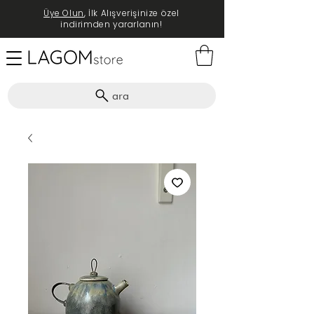
Üye Olun
, İlk Alışverişinize özel
indirimden yararlanın!
ara