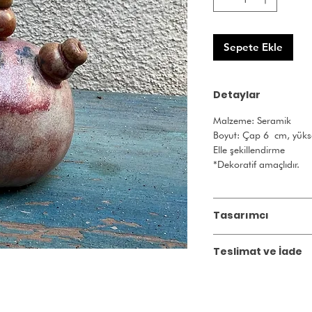
Sepete Ekle
Detaylar
Malzeme: Seramik
Boyut: Çap 6 cm, yüks
Elle şekillendirme
*Dekoratif amaçlıdır.
Tasarımcı
Çağla Sönmez Çakır
Teslimat ve İade
2004 yılında Ayten Tura
2011-2021 dönemi süres
Gönderim:
3 iş günü iç
yaptı.
Atölyesinde artistik çal