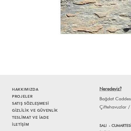
Neredeyiz
HAKKIMIZDA
?
PROJELER
Bağdat Caddes
SATIŞ SÖZLEŞMESİ
Çiftehavuzlar /
GİZLİLİK VE GÜVENLİK
TESLİMAT VE İADE
İLETİŞİM
SALI
- CUMART
E
S