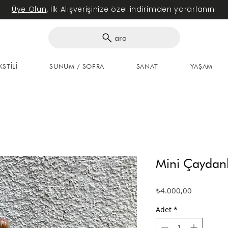
Üye Olun
, İlk Alışverişinize özel indirimden yararlanın!
ara
KSTİLİ
SUNUM / SOFRA
SANAT
YAŞAM
Mini Çaydanl
Fiyat
₺4.000,00
Adet
*