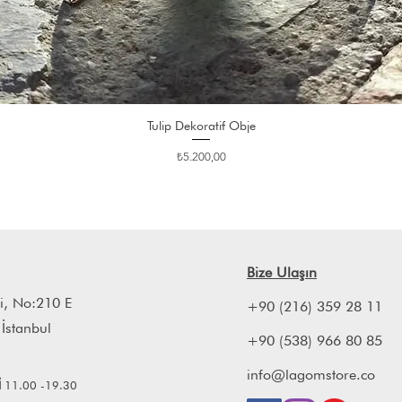
Tulip Dekoratif Obje
Fiyat
₺5.200,00
Bize Ulaşın
i, No:210 E
+90 (216) 359 28 11
 İstanbul
+90 (538) 966 80 85
info@lagomstore.co
İ
11.00 -19.30