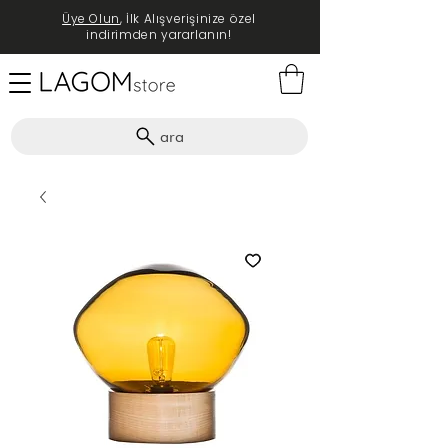
Üye Olun
, İlk Alışverişinize özel
indirimden yararlanın!
ara