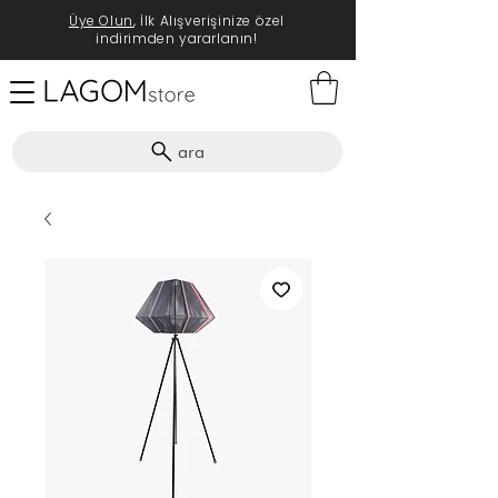
Üye Olun
, İlk Alışverişinize özel
indirimden yararlanın!
ara