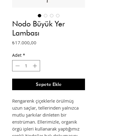
Nodo Büyük Yer
Lambası
Fiyat
₺17.000,00
Adet
*
Sepete Ekle
Rengarenk çiçeklerle örülmüş
uzun saçlar, tellerinden yalnızca
mutlu şarkılar dinleten bir
enstrüman. Ellerimizle, organik
örgü ipleri kullanarak yaptığımız
renkli Nodo'lar halı dokumasını