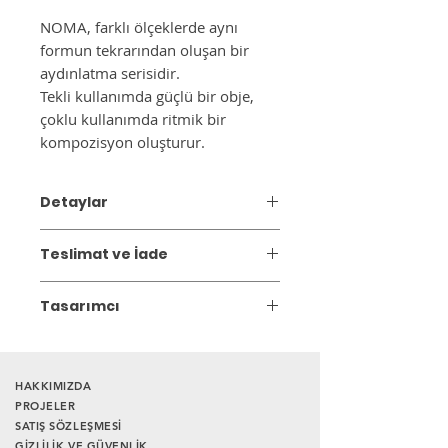
NOMA, farklı ölçeklerde aynı
formun tekrarından oluşan bir
aydınlatma serisidir.
Tekli kullanımda güçlü bir obje,
çoklu kullanımda ritmik bir
kompozisyon oluşturur.
Detaylar
Malzeme; Metal üzeri elektrostatik
Teslimat ve İade
boya
Ürün Ebatı: Çap: 40cm, yükseklik
Gönderim:
Teslim süresi 3 iş günüdür.
24cm
Tasarımcı
Duy Tipi: E27
OBJECTS by LAGOMstore
Kablo Uzunluğu:100 cm
İyi tasarımın, gündelik yaşamda sessiz
* İç - dış rengi, istediğiniz diğer renk
ama kalıcı bir etki yarattığına
ve boyutlar için lütfen iletişime geçiniz.
HAKKIMIZDA
inanıyoruz.
OBJECTS by LAGOMstore
,
PROJELER
SATIŞ SÖZLEŞMESİ
renkleri dengeli geometrik formlarla bir
GİZLİLİK VE GÜVENLİK
araya getirerek mekânlara eşlik eden