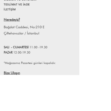
TESLİMAT VE İADE
tasarım objeleri üretir. Her obje, estetik
İLETİŞİM
olduğu kadar duyusal bir deneyim de
sunmak üzere düşünülür.
Neredeyiz
?
Koleksiyondaki tüm objeler, yerel
zanaatkârlar tarafından özenle ve elde
Bağdat Caddesi, No:210 E
üretilir. Bu üretim süreci, her parçayı
Çiftehavuzlar / İstanbul
benzersiz kılar; küçük farklılıklar ise
objelerin karakterinin ve üretim
sürecinin doğal bir parçasıdır
SALI
- CUMART
E
Sİ
11.00 -19.30
PAZAR
12.00-19.30
*Mağazamız Pazartesi günleri kapalıdır.
Bize Ulaşın
+90 (216) 359 28 11
+90 (538) 966 80 85
info@lagomstore.co