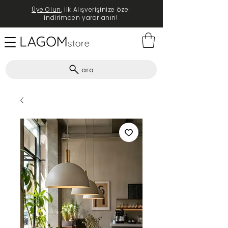
Üye Olun
, İlk Alışverişinize özel
indirimden yararlanın!
ara