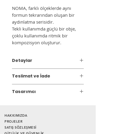
NOMA, farklı ölçeklerde aynı
formun tekrarından oluşan bir
aydınlatma serisidir.
Tekli kullanımda güçlü bir obje,
çoklu kullanımda ritmik bir
kompozisyon oluşturur.
Detaylar
Malzeme; Metal üzeri elektrostatik
Teslimat ve İade
boya
Ürün Ebatı: Çap: 30cm,
Gönderim:
Teslim süresi 3 iş günüdür.
yükseklik 14cm
Tasarımcı
Duy Tipi: E27
OBJECTS by LAGOMstore
Kablo Uzunluğu:100 cm
İyi tasarımın, gündelik yaşamda sessiz
* İç - dış rengi, istediğiniz diğer renk
ama kalıcı bir etki yarattığına
ve boyutlar için lütfen iletişime geçiniz.
HAKKIMIZDA
inanıyoruz.
OBJECTS by LAGOMstore
,
PROJELER
SATIŞ SÖZLEŞMESİ
renkleri dengeli geometrik formlarla bir
GİZLİLİK VE GÜVENLİK
araya getirerek mekânlara eşlik eden