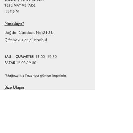
TESLİMAT VE İADE
tasarım objeleri üretir. Her obje, estetik
İLETİŞİM
olduğu kadar duyusal bir deneyim de
sunmak üzere düşünülür.
Neredeyiz
?
Koleksiyondaki tüm objeler, yerel
zanaatkârlar tarafından özenle ve elde
Bağdat Caddesi, No:210 E
üretilir. Bu üretim süreci, her parçayı
Çiftehavuzlar / İstanbul
benzersiz kılar; küçük farklılıklar ise
objelerin karakterinin ve üretim
sürecinin doğal bir parçasıdır.
SALI
- CUMART
E
Sİ
11.00 -19.30
PAZAR
12.00-19.30
*Mağazamız Pazartesi günleri kapalıdır.
Bize Ulaşın
+90 (216) 359 28 11
+90 (538) 966 80 85
info@lagomstore.co