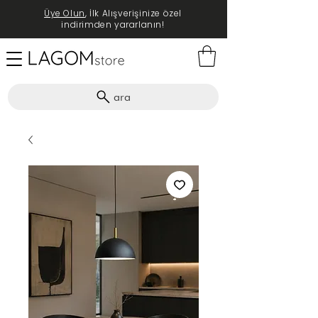
Üye Olun
, İlk Alışverişinize özel
indirimden yararlanın!
ara