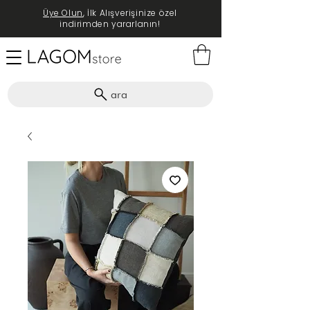
Üye Olun
, İlk Alışverişinize özel
indirimden yararlanın!
ara