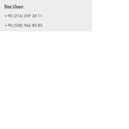
Bize Ulaşın
+90 (216) 359 28 11
+90 (538) 966 80 85
info@lagomstore.co
Haber listemize kayıt olun
Kayıt ol