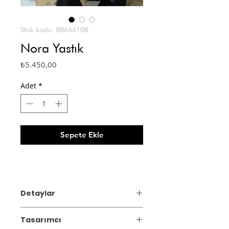
Stok kodu: 88646108
Nora Yastık
Fiyat
₺5.450,00
Adet
*
Sepete Ekle
Detaylar
Gizli Fermuar Bulunmaktadır.
Tasarımcı
Yastıklara iç dolgusu dahildir.