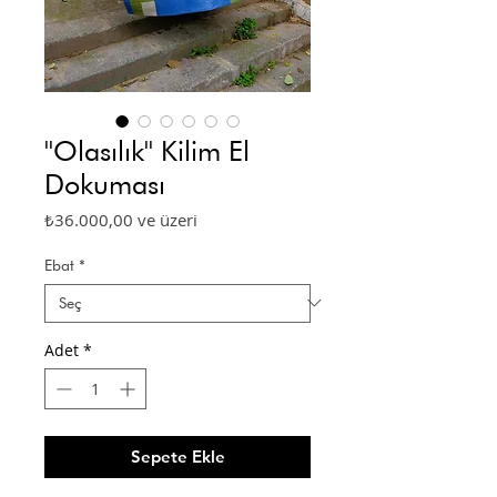
''Olasılık'' Kilim El
Dokuması
İndirimli
₺36.000,00
ve üzeri
Fiyat
Ebat
*
Adet
*
Sepete Ekle