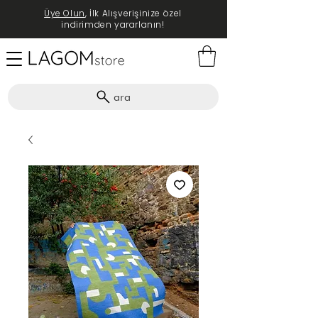
Üye Olun
, İlk Alışverişinize özel
indirimden yararlanın!
ara