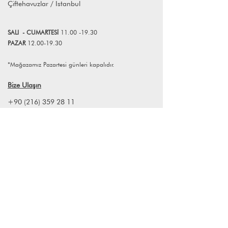
Çiftehavuzlar / İstanbul
info@lagomstore.co adresine mail
atabilirsiniz.
SALI
- CUMART
E
Sİ
11.00 -19.30
PAZAR
12.00-19.30
*Mağazamız Pazartesi günleri kapalıdır.
Bize Ulaşın
+90 (216) 359 28 11
+90 (538) 966 80 85
info@lagomstore.co
Haber listemize kayıt olun