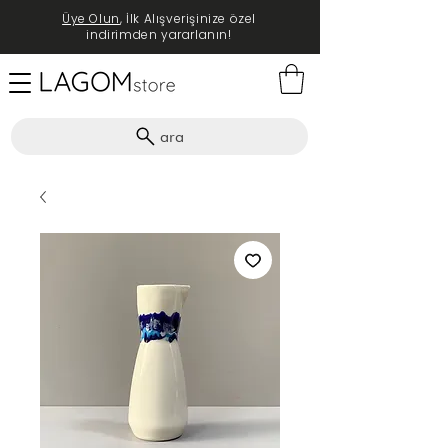
Üye Olun
, İlk Alışverişinize özel
indirimden yararlanın!
ara