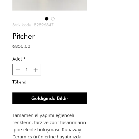
Stok kodu: 82896847
Pitcher
Fiyat
₺850,00
Adet
*
Tükendi
Geldiğinde Bildir
Tamamen el yapımı eğlenceli
renklerin, tarz ve zarif tasarımların
porselenle buluşması. Runaway
Ceramics ürünlerine hayatınızda