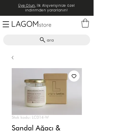
Üye Olun
, İlk Alışverişinize özel
indirimden yararlanın!
ara
Stok kodu: LC014-W
Sandal Ağacı &