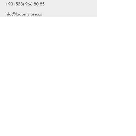
+90 (538) 966 80 85
info@lagomstore.co
Haber listemize kayıt olun
Kayıt ol