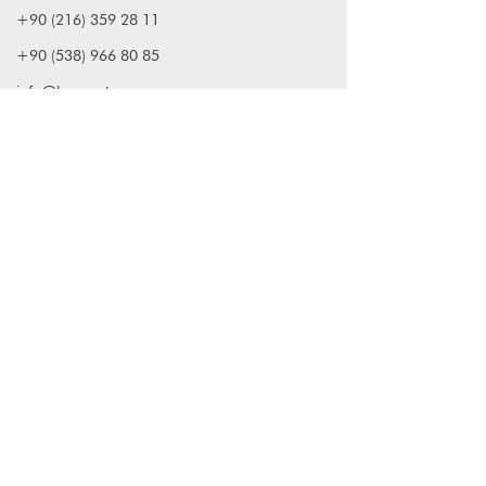
+90 (216) 359 28 11
+90 (538) 966 80 85
info@lagomstore.co
Haber listemize kayıt olun
Kayıt ol