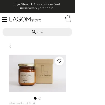
Üye Olun
, İlk Alışverişinize özel
indirimden yararlanın!
ara
Stok kodu: LC014