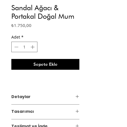
Sandal Ağacı &
Portakal Doğal Mum
Fiyat
₺1.750,00
Adet
*
Sepete Ekle
Detaylar
%100 doğal ve el yapımı olan, Sandal
Tasarımcı
ağacı & Portakal'in rahatlatıcı ve
ferahlatıcı etkisini hissedeceğiniz soya
mumu.
Teslimat ve İade