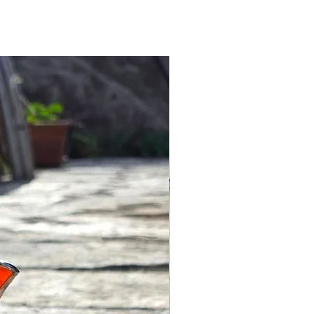
nız ürünü, siparişi teslim aldığınız
içerisinde iade edebilirsiniz.
ğim yıllar beni alternatifleri
mesi için iade koşullarına uyması
keşfe itti. İnsanlarla duygusal bir
ak benim için her zaman önemli
ıkla insanlara ulaşmanın bana
işleriniz için info@lagomstore.co
gerekiyordu.
iz.
esişmesi sonrasında çamurun,
sonsuz olasılıkları mükemmel bir
ni gördüm.
 benzetiyorum: Sınırsız, derin ve
arklı fikir ve perspektifleri
en bir esnekliğe de sahip.
sal iç dünyalarımdan geliyor,
r parça taşıyor. Yalın, zarif ve
iğim.
erim de benimle birlikte gelişiyor,
rına eşlik ediyor.