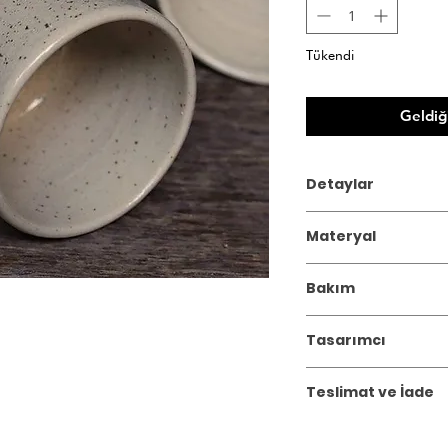
Tükendi
Geldiğ
Detaylar
Tüm ürünler çömlekçi t
Materyal
Ürün Ebatı: Çap:6,5 
Seramik
Bakım
Bulaşık makinesinde yı
Tasarımcı
Ceylin Öztarhan Mullall
Teslimat ve İade
Studio Tika, kendimi ke
Gönderim:
3 iş günü içi
sonucu olarak İstanbu