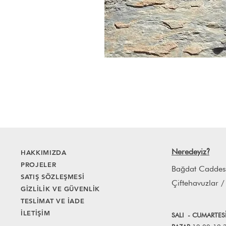
Neredeyiz
HAKKIMIZDA
?
PROJELER
Bağdat Caddes
SATIŞ SÖZLEŞMESİ
Çiftehavuzlar /
GİZLİLİK VE GÜVENLİK
TESLİMAT VE İADE
İLETİŞİM
SALI
- CUMART
E
S