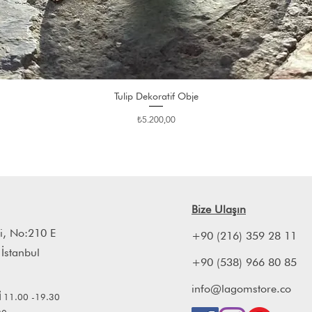
Tulip Dekoratif Obje
Fiyat
₺5.200,00
Bize Ulaşın
i, No:210 E
+90 (216) 359 28 11
 İstanbul
+90 (538) 966 80 85
info@lagomstore.co
İ
11.00 -19.30