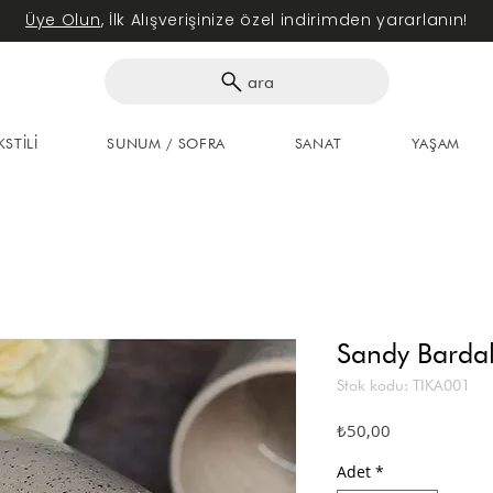
Üye Olun
, İlk Alışverişinize özel indirimden yararlanın!
ara
KSTİLİ
SUNUM / SOFRA
SANAT
YAŞAM
Sandy Barda
Stok kodu: TIKA001
Fiyat
₺50,00
Adet
*