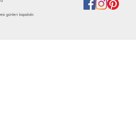
30
i günleri kapalıdır.