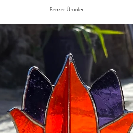
İade Süresi:
Satın aldığı
tarihten itibaren 14 gün 
Benzer Ürünler
Kurumsal hayatta geçirdi
Ürünlerin iade edilebil
sorgulamaya ve kendimi 
gerekmektedir.
bağ kurmak ve paylaşm
olmuştur. Bu farkındal
Farklı adetlerdeki sipar
uygun yolunu bulmam 
adresine mail atabilirsin
Hayatımın seramikle k
kalbim ve bilincimdeki 
ifade aracı olabileceği
Seramiği aslında hayata
şaşırtıcı. Aynı zamanda f
uygulama özgürlüğü ver
İşlerimin her biri duygu
benden ve hikâyemden bi
işlevsel olmaları öncel
Geliştikçe, ürettikçe işl
insanlara ulaşıp hayatla