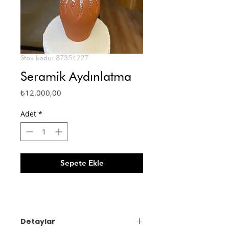
Stok kodu: 87354227
Seramik Aydınlatma
Fiyat
₺12.000,00
Adet
*
Sepete Ekle
Detaylar