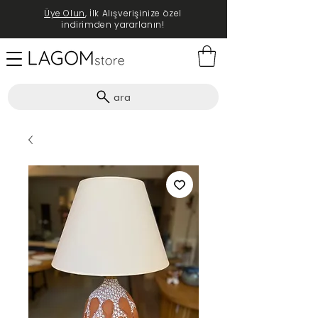
Üye Olun
, İlk Alışverişinize özel
indirimden yararlanın!
ara