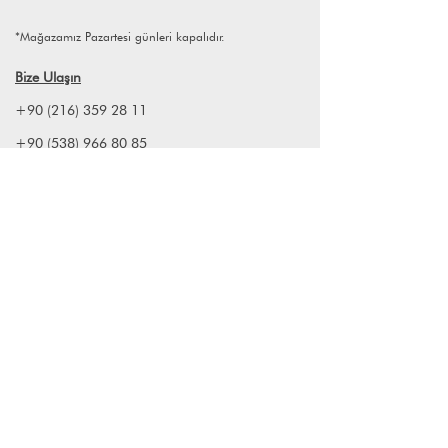
İşletme mezunu, 30 yılın 20 yılını
yiyecek içecek sektöründe geçirip son
*Mağazamız Pazartesi günleri kapalıdır.
10 yılını da perakende deneyimiyle
tamamlamış,öğrenmeye meraklı ve
Bize Ulaşın
üretmeyi seven biri...
+90 (216) 359 28 11
+90 (538) 966 80 85
info@lagomstore.co
Haber listemize kayıt olun
Kayıt ol