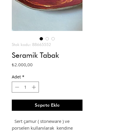
Stok kodu: 88665552
Seramik Tabak
Fiyat
₺2.000,00
Adet
*
Sepete Ekle
Sert çamur ( stoneware ) ve
porselen kullanılarak kendine