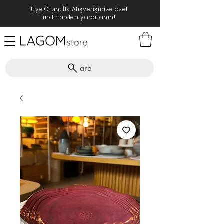
Üye Olun
, İlk Alışverişinize özel
indirimden yararlanın!
ara