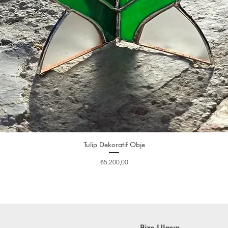
Tulip Dekoratif Obje
Fiyat
₺5.200,00
Bize Ulaşın