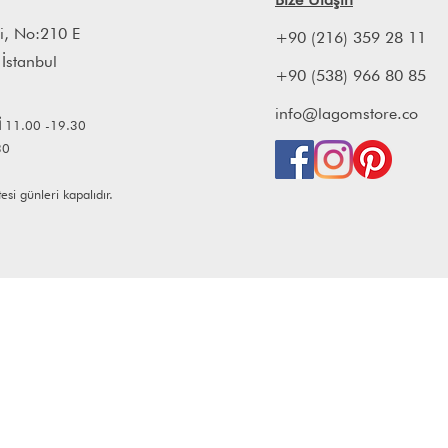
i, No:210 E
+90 (216) 359 28 11
 İstanbul
+90 (538) 966 80 85
info@lagomstore.co
İ
11.00 -19.30
30
i günleri kapalıdır.