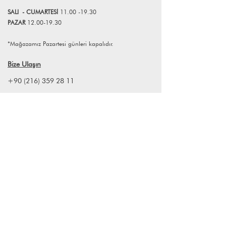
atabilirsiniz.
SALI
- CUMART
E
Sİ
11.00 -19.30
PAZAR
12.00-19.30
*Mağazamız Pazartesi günleri kapalıdır.
Bize Ulaşın
+90 (216) 359 28 11
+90 (538) 966 80 85
info@lagomstore.co
Haber listemize kayıt olun
Kayıt ol