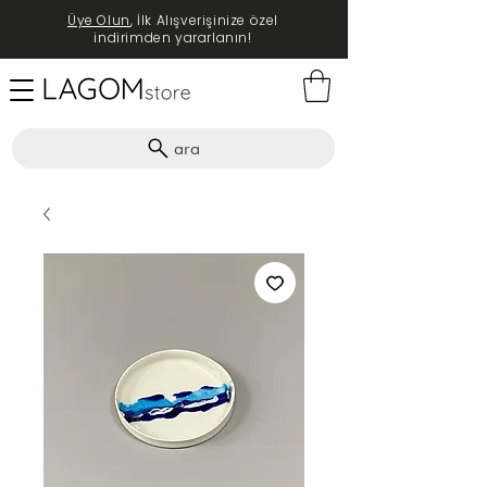
Üye Olun
, İlk Alışverişinize özel
indirimden yararlanın!
ara