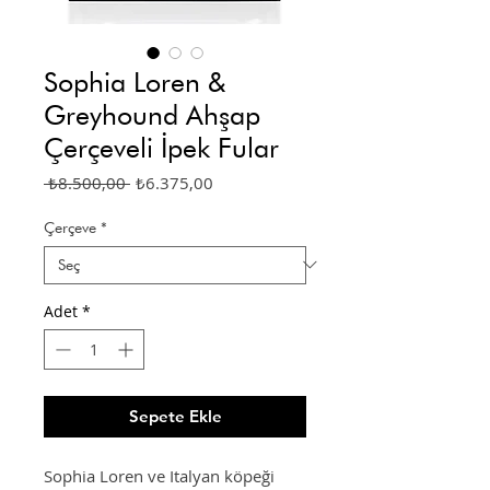
Sophia Loren &
Greyhound Ahşap
Çerçeveli İpek Fular
Normal
İndirimli
 ₺8.500,00 
₺6.375,00
Fiyat
Fiyat
Çerçeve
*
Adet
*
Sepete Ekle
Sophia Loren ve Italyan köpeği