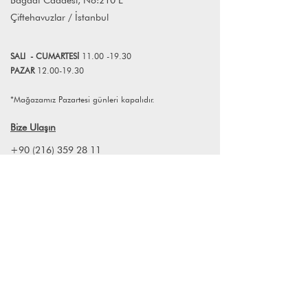
UnPoco’nun hikayesi Fransa’da
Çiftehavuzlar / İstanbul
başlamıştır fakat sonsuz seyahat
tutkusu duygumuz bizi tüm dünyaya
taşıyacaktır! Dünyanın ikonik
SALI
- CUMART
E
Sİ
11.00 -19.30
şehirlerinden, kültürlerinden,
PAZAR
12.00-19.30
manzaralarından ,farklı
mutfaklarından, mimarisinden ve her
*Mağazamız Pazartesi günleri kapalıdır.
yeri çok özel kılan tarihinden
durmaksızın ilham almaktayız.
Bize Ulaşın
Tüm ürünlerimiz el ile çizilmiştir ve
özellikle seyahat tutkusu duygusuna
+90 (216) 359 28 11
ilham verme amacıyla tasarlanmıştır.
+90 (538) 966 80 85
Umarız, tüm koleksiyonlarımızdan siz
de büyük keyif almışsınızdır. Bu seyahat
info@lagomstore.co
tutkusu ile çizilen illüstrasyonları %100
ipek fularla ile eviniz için birer
dekorasyon haline getirerek Un Poco
Art markasını da 2021 yılında kurduk.
%100 Ayous ağacı ahşap çerçevelerin
Haber listemize kayıt olun
içinde %100 ipek fularlarımızın evinizin
en keyifli yerini alması dileriz.