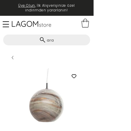
Üye Olun
, İlk Alışverişinize özel
indirimden yararlanın!
ara