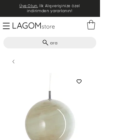
Üye Olun
, İlk Alışverişinize özel
indirimden yararlanın!
ara