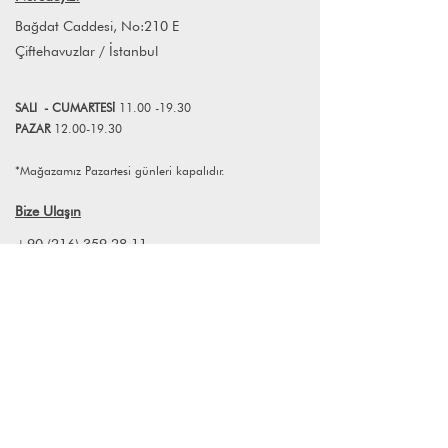
atabilirsiniz.
yorumlayan marka, her ürününe farklı
Bağdat Caddesi, No:210 E
bir hikayeden yola çıkarak biçim
Çiftehavuzlar / İstanbul
veriyor. Maiizen'in tüm sarkıt
lamba/tavan
lambaları gibi aydınlatma ve mumlu
SALI
- CUMART
E
Sİ
11.00 -19.30
k tasarımları el yapımı; bu yüzden her
PAZAR
12.00-19.30
bir parça eşsiz ve kişiye özel.
*Mağazamız Pazartesi günleri kapalıdır.
Bize Ulaşın
+90 (216) 359 28 11
+90 (538) 966 80 85
info@lagomstore.co
Haber listemize kayıt olun