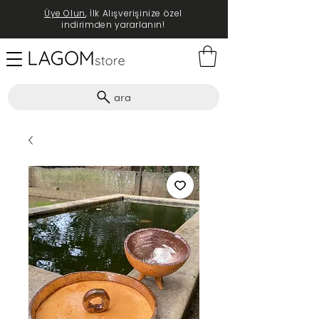
Üye Olun
, İlk Alışverişinize özel
indirimden yararlanın!
ara