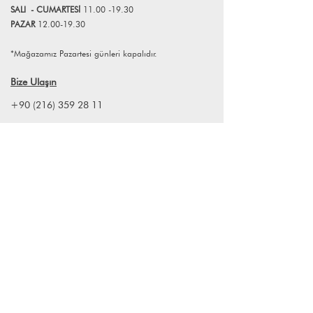
SALI
- CUMART
E
Sİ
11.00 -19.30
PAZAR
12.00-19.30
*Mağazamız Pazartesi günleri kapalıdır.
Bize Ulaşın
+90 (216) 359 28 11
+90 (538) 966 80 85
info@lagomstore.co
Haber listemize kayıt olun
Kayıt ol