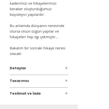
kaderimizi ve hikayelerimizi
beraber oluşturduğumuz
büyüleyici yapılardır.
Bu anlamda dünyanın neresinde
olursa olsun özgün yapılar ve
hikayeleri hep ilgi çekmiştir...
Bakalım bir sonraki hikaye neresi
olacak!
Detaylar
Malzeme: Beton ve deri. Gıdaya
Tasarımcı
temasa uygundur.
Boyut: 20x35cm
Fezal Kahyaoğlu, Mimar Sinan Güzel
*Adet fiyatıdır.
Teslimat ve İade
Sanatlar Üniversitesi Geleneksel Türk
* 100 adet ile limitlidir.
Sanatları Bölümü, Halı, Kilim ve
Gönderim:
3 iş günü içinde kargoya
Geleneksel Kumaş Desenleri Ana Sanat
verilir.