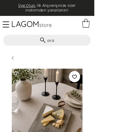
Üye Olun
, İlk Alışverişinize özel
indirimden yararlanın!
ara