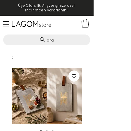
Üye Olun
, İlk Alışverişinize özel
indirimden yararlanın!
ara