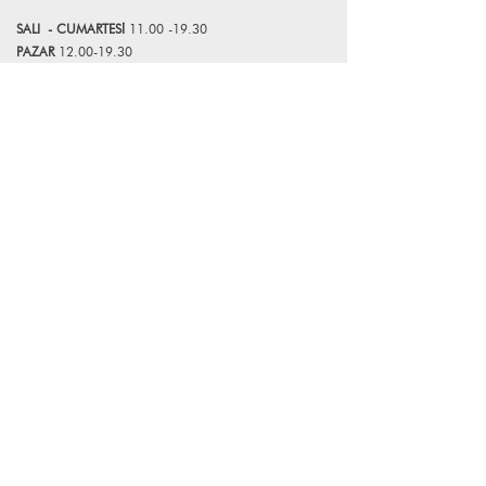
Butik birçok markaya kurumsal kimlik,
SALI
- CUMART
E
Sİ
11.00 -19.30
görsel mağazacılık tasarımı ve
PAZAR
12.00-19.30
uygulama konusunda destek vermeyi
sürdürmektedir. 2018-2024 yılları
*Mağazamız Pazartesi günleri kapalıdır.
arasında faaliyet gösteren Atelier Bum
markasının kurucularından biri olarak
Bize Ulaşın
ev, ofis ve bahçe aksesuarları tasarlayıp
üretmiştir. 2024 yılında FK ART, CRAFT
+90 (216) 359 28 11
& DESIGN markasını kurarak kurumsal
+90 (538) 966 80 85
ve kişiye özel üretimlerin yanı sıra limitli
çalışmalarına devam etmektedir.
info@lagomstore.co
Haber listemize kayıt olun
Kayıt ol