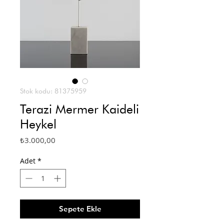
Stok kodu: 81375959
Terazi Mermer Kaideli
Heykel
Fiyat
₺3.000,00
Adet
*
Sepete Ekle