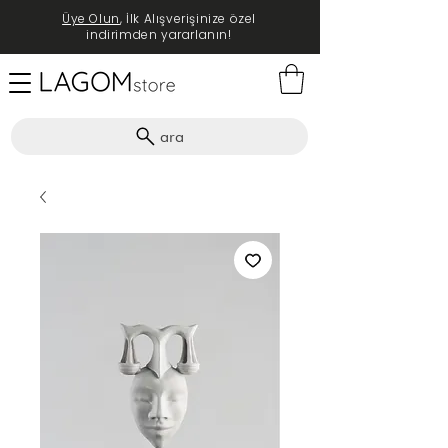
Üye Olun
, İlk Alışverişinize özel
indirimden yararlanın!
ara