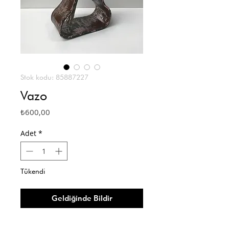
Stok kodu: 85887227
Vazo
Fiyat
₺600,00
Adet
*
Tükendi
Geldiğinde Bildir