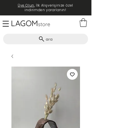
Üye Olun
, İlk Alışverişinize özel
indirimden yararlanın!
ara