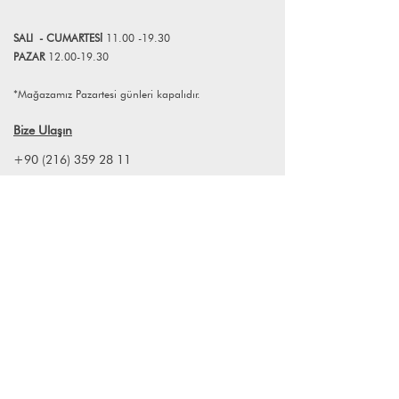
SALI
- CUMART
E
Sİ
11.00 -19.30
PAZAR
12.00-19.30
*Mağazamız Pazartesi günleri kapalıdır.
Bize Ulaşın
+90 (216) 359 28 11
+90 (538) 966 80 85
info@lagomstore.co
Haber listemize kayıt olun
Kayıt ol