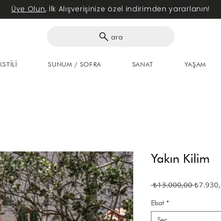
Üye Olun
, İlk Alışverişinize özel indirimden yararlanın!
ara
KSTİLİ
SUNUM / SOFRA
SANAT
YAŞAM
Yakın Kilim
Normal
 ₺13.000,00 
₺7.930
Fiyat
Ebat
*
Seç