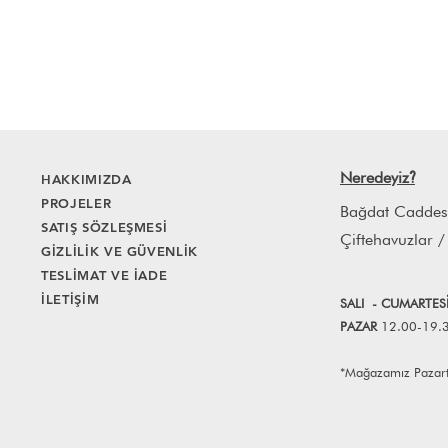
Neredeyiz
HAKKIMIZDA
?
PROJELER
Bağdat Caddes
SATIŞ SÖZLEŞMESİ
Çiftehavuzlar /
GİZLİLİK VE GÜVENLİK
TESLİMAT VE İADE
İLETİŞİM
SALI
- CUMART
E
S
PAZAR
12.00-19.
*Mağazamız Pazartes