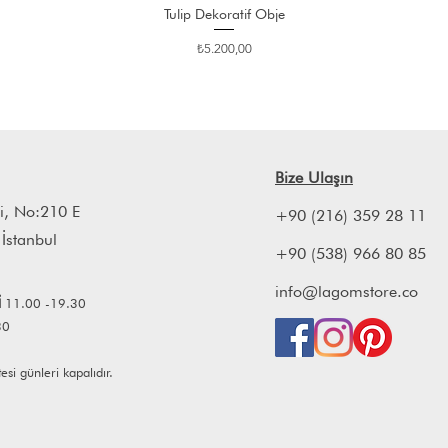
Tulip Dekoratif Obje
Fiyat
₺5.200,00
Bize Ulaşın
i, No:210 E
+90 (216) 359 28 11
 İstanbul
+90 (538) 966 80 85
info@lagomstore.co
İ
11.00 -19.30
30
i günleri kapalıdır.