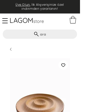
Üye Olun
, İlk Alışverişinize özel
indirimden yararlanın!
ara