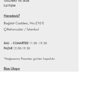
TESLİMAT VE İADE
koşullarına uyması gerekmektedir.
adına, ona oldukça az müdahalede
İLETİŞİM
bulunarak yeniden hayat
Farklı adetlerdeki siparişleriniz için
bulması sağlanıyor.
Neredeyiz
?
info@lagomstore.co adresine mail
atabilirsiniz.
Bağdat Caddesi, No:210 E
Çiftehavuzlar / İstanbul
SALI
- CUMART
E
Sİ
11.00 -19.30
PAZAR
12.00-19.30
*Mağazamız Pazartesi günleri kapalıdır.
Bize Ulaşın
+90 (216) 359 28 11
+90 (538) 966 80 85
info@lagomstore.co