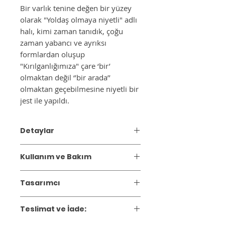
Bir varlık tenine değen bir yüzey
olarak "Yoldaş olmaya niyetli" adlı
halı, kimi zaman tanıdık, çoğu
zaman yabancı ve ayrıksı
formlardan oluşup
"Kırılganlığımıza" çare ‘bir’
olmaktan değil ‘’bir arada’’
olmaktan geçebilmesine niyetli bir
jest ile yapıldı.
Detaylar
Arkalı önlü
Kullanım ve Bakım
Üretim yeri: Ege, Uşak
Malzeme: %100 Yün
Kilimler geri dönüşümlü pamuk ile
Tasarımcı: Çınar Eslek
Tasarımcı
üretilmiştir, o nedenle doğal pamuk
lifleri hassastır ve hassasiyet gerektirir.
TheKeep
Düzenli olarak elektrik süpürgesinin
Teslimat ve İade:
Tekstilin kalbinin attığı Ege’de, kilim ve
halıya uygun ayarında süpürülür.
halı kültürünün önemli merkezlerinden