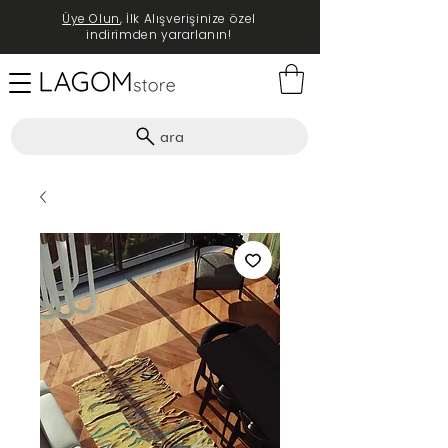
Üye Olun
, İlk Alışverişinize özel
indirimden yararlanın!
ara