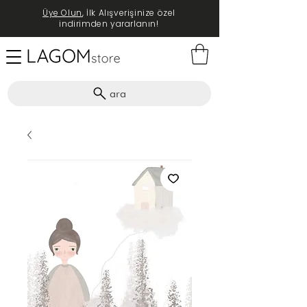
Üye Olun
, İlk Alışverişinize özel
indirimden yararlanın!
ara