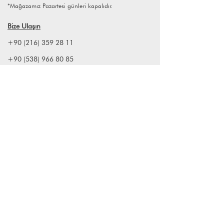
*Mağazamız Pazartesi günleri kapalıdır.
Bize Ulaşın
+90 (216) 359 28 11
+90 (538) 966 80 85
info@lagomstore.co
Haber listemize kayıt olun
Kayıt ol