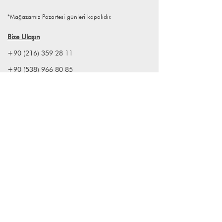
dokunmalı, özel olmalı, en az bizim
kadar biricik olmalı, keyfimize keyif
*Mağazamız Pazartesi günleri kapalıdır.
katmalı.
Meyda Atelier olarak biz, bu özel
Bize Ulaşın
üretimi Dünya'nın en kaliteli porselen
çamuru olan Limoges kullanarak
+90 (216) 359 28 11
taçlandırıyoruz
+90 (538) 966 80 85
Ece Dalman & Perihan Yazgıç
info@lagomstore.co
Haber listemize kayıt olun
Kayıt ol