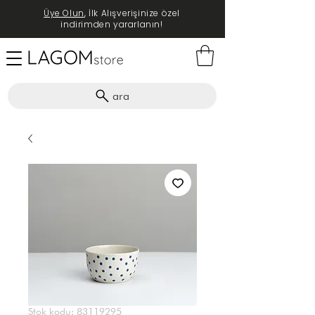
Üye Olun
, İlk Alışverişinize özel
indirimden yararlanın!
ara
Stok kodu: 83119295