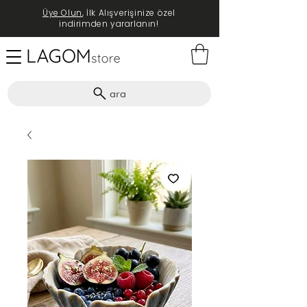
Üye Olun
, İlk Alışverişinize özel
indirimden yararlanın!
ara