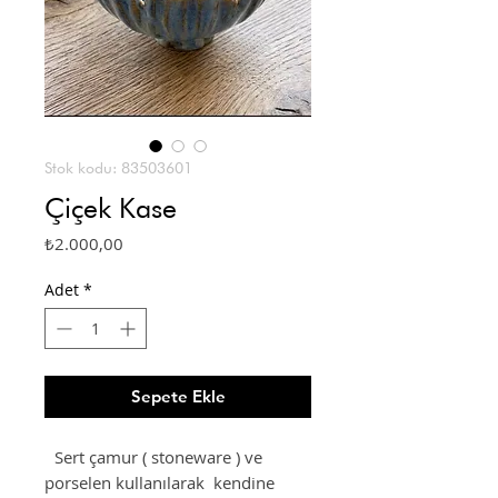
Stok kodu: 83503601
Çiçek Kase
Fiyat
₺2.000,00
Adet
*
Sepete Ekle
Sert çamur ( stoneware ) ve
porselen kullanılarak kendine