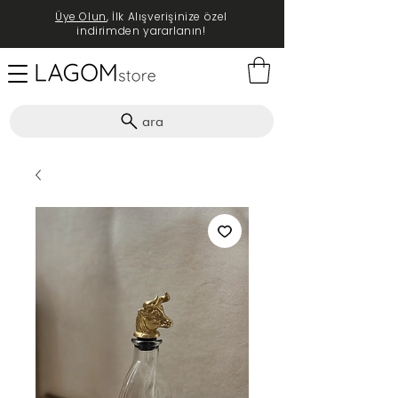
Üye Olun
, İlk Alışverişinize özel
indirimden yararlanın!
ara