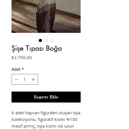
Şişe Tıpası Boğa
Fiyat
₺2.700,00
Adet
*
Sepete Ekle
6 adet hayvan figürden oluşan tıpa
koleksiyonu, figüratif kısmı %100
masif pirinç, tıpa kısmı ise uzun