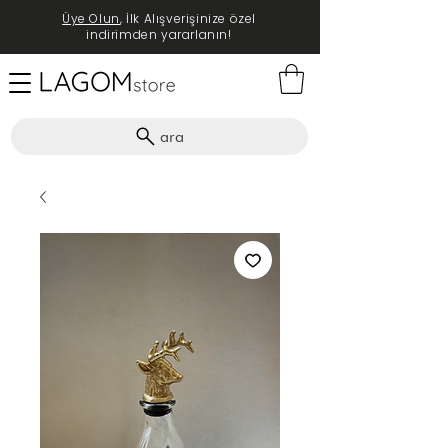
Üye Olun
, İlk Alışverişinize özel
indirimden yararlanın!
ara