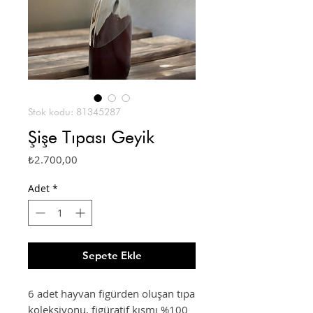
Stok kodu: 81345287
Şişe Tıpası Geyik
Fiyat
₺2.700,00
Adet
*
Sepete Ekle
6 adet hayvan figürden oluşan tıpa
koleksiyonu, figüratif kısmı %100