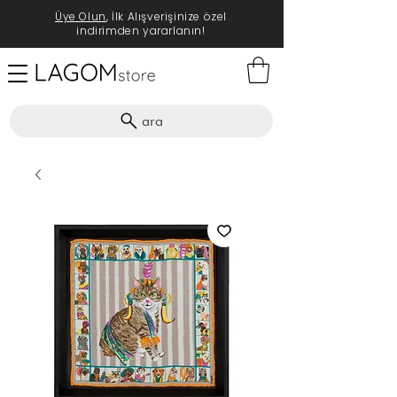
Üye Olun
, İlk Alışverişinize özel
indirimden yararlanın!
ara