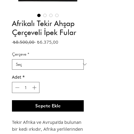
Afrikalı Tekir Ahşap
Çerçeveli İpek Fular
Normal
İndirimli
 ₺8.500,00 
₺6.375,00
Fiyat
Fiyat
Çerçeve
*
Adet
*
Sepete Ekle
Tekir Afrika ve Avrupa'da bulunan
bir kedi ırkıdır, Afrika yerlilerinden