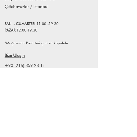
UnPoco’nun hikayesi Fransa’da
Çiftehavuzlar / İstanbul
başlamıştır fakat sonsuz seyahat
tutkusu duygumuz bizi tüm dünyaya
taşıyacaktır! Dünyanın ikonik
SALI
- CUMART
E
Sİ
11.00 -19.30
şehirlerinden, kültürlerinden,
PAZAR
12.00-19.30
manzaralarından ,farklı
mutfaklarından, mimarisinden ve her
*Mağazamız Pazartesi günleri kapalıdır.
yeri çok özel kılan tarihinden
durmaksızın ilham almaktayız.
Bize Ulaşın
Tüm ürünlerimiz el ile çizilmiştir ve
özellikle seyahat tutkusu duygusuna
+90 (216) 359 28 11
ilham verme amacıyla tasarlanmıştır.
+90 (538) 966 80 85
Umarız, tüm koleksiyonlarımızdan siz
de büyük keyif almışsınızdır. Bu seyahat
info@lagomstore.co
tutkusu ile çizilen illüstrasyonları %100
ipek fularla ile eviniz için birer
dekorasyon haline getirerek Un Poco
Art markasını da 2021 yılında kurduk.
%100 Ayous ağacı ahşap çerçevelerin
Haber listemize kayıt olun
içinde %100 ipek fularlarımızın evinizin
en keyifli yerini alması dileriz.