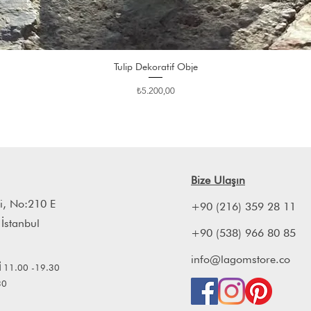
Tulip Dekoratif Obje
Fiyat
₺5.200,00
Bize Ulaşın
i, No:210 E
+90 (216) 359 28 11
 İstanbul
+90 (538) 966 80 85
info@lagomstore.co
İ
11.00 -19.30
30