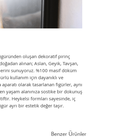
Farklı adet siparişleri
mail atabilirsiniz.
figüründen oluşan dekoratif pirinç
 doğadan alınan; Aslan, Geyik, Tavşan,
ürlerini sunuyoruz. %100 masif döküm
ürlü kullanım için dayanıklı ve
aparatı olarak tasarlanan figürler, aynı
ken yaşam alanınıza sostike bir dokunuş
iftir. Heykelsi formları sayesinde, iç
ür ayrı bir estetik değer taşır.
Benzer Ürünler