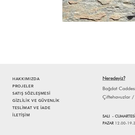
Neredeyiz
HAKKIMIZDA
?
PROJELER
Bağdat Caddes
SATIŞ SÖZLEŞMESİ
Çiftehavuzlar /
GİZLİLİK VE GÜVENLİK
TESLİMAT VE İADE
İLETİŞİM
SALI
- CUMART
E
S
PAZAR
12.00-19.