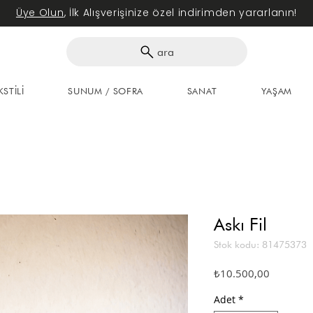
Üye Olun
, İlk Alışverişinize özel indirimden yararlanın!
ara
KSTİLİ
SUNUM / SOFRA
SANAT
YAŞAM
Askı Fil
Stok kodu: 81475373
Fiyat
₺10.500,00
Adet
*