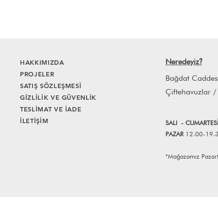
Neredeyiz
HAKKIMIZDA
?
PROJELER
Bağdat Caddes
SATIŞ SÖZLEŞMESİ
Çiftehavuzlar /
GİZLİLİK VE GÜVENLİK
TESLİMAT VE İADE
İLETİŞİM
SALI
- CUMART
E
S
PAZAR
12.00-19.
*Mağazamız Pazartes