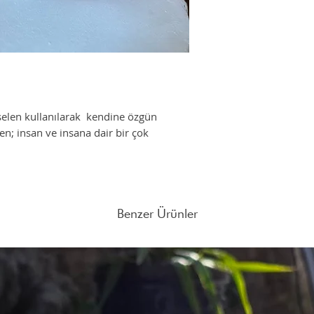
şey seçimlerimizdir. Red
tasarlamak için hep ya
Farklı adetlerdeki sipar
Turizm İşletme mezunu, 3
adresine mail atabilirsin
sektöründe geçirip son 
tamamlamış,öğrenmeye m
selen kullanılarak kendine özgün
ilen; insan ve insana dair bir çok
Benzer Ürünler