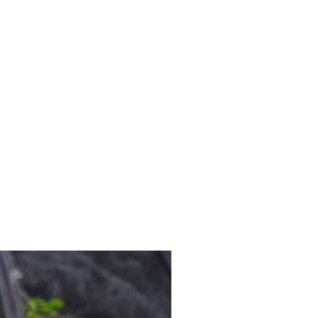
 Clay Box size özel ürünler
nınızda. Hande kim derseniz,
işleriniz için info@lagomstore.co
0 yılın 20 yılını yiyecek içecek
iz.
10 yılını da perakende deneyimiyle
eraklı ve üretmeyi seven biri...