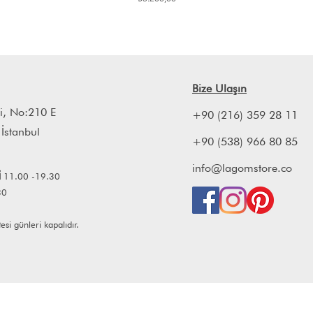
Bize Ulaşın
i, No:210 E
+90 (216) 359 28 11
 İstanbul
+90 (538) 966 80 85
info@lagomstore.co
İ
11.00 -19.30
30
i günleri kapalıdır.