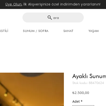
Üye Olun
, İlk Alışverişinize özel indirimden yararlanın!
ara
KSTİLİ
SUNUM / SOFRA
SANAT
YAŞAM
Ayaklı Sunu
Stok kodu: 88470624
Fiyat
₺2.500,00
Adet
*