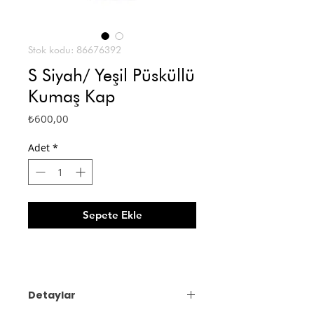
Stok kodu: 86676392
S Siyah/ Yeşil Püsküllü
Kumaş Kap
Fiyat
₺600,00
Adet
*
Sepete Ekle
Detaylar