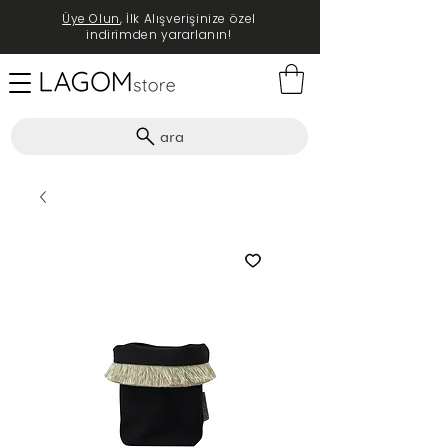
Üye Olun
, İlk Alışverişinize özel
indirimden yararlanın!
ara