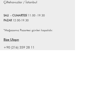
Çiftehavuzlar / İstanbul
devam ediyor.
Bugün ürün gamı genişlemiş olan
markamızın hedefi alışa gelmiş ve
SALI
- CUMART
E
Sİ
11.00 -19.30
klasik dekorasyon ürünlerine farklı
PAZAR
12.00-19.30
renkler ve dokunuşarla yeni bir tarz
getirmektir.
*Mağazamız Pazartesi günleri kapalıdır.
Ürünlerin hepsi Türkiye’de el işçiliğiyle
üretiliyor. Ketenlerin ve kumaşlarin
Bize Ulaşın
doğal olmasına, ürünlerin belli bir
rahatlık sergilemesine ve Akdeniz
+90 (216) 359 28 11
dokusunu iyi yansıtmasına özen
+90 (538) 966 80 85
gösteriyoruz.
info@lagomstore.co
Haber listemize kayıt olun