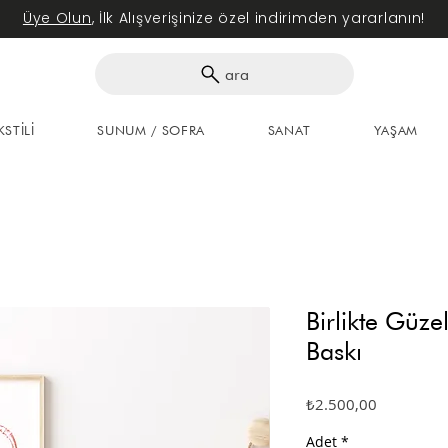
Üye Olun
, İlk Alışverişinize özel indirimden yararlanın!
ara
KSTİLİ
SUNUM / SOFRA
SANAT
YAŞAM
Birlikte Güze
Baskı
Fiyat
₺2.500,00
Adet
*