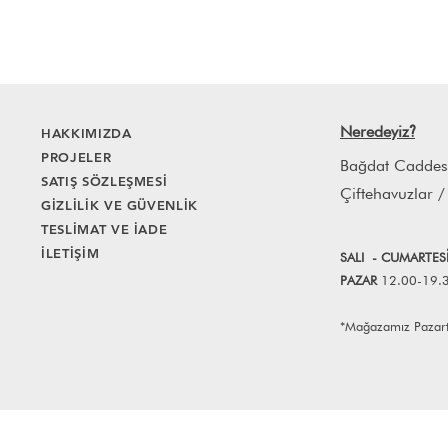
Neredeyiz
HAKKIMIZDA
?
PROJELER
Bağdat Caddes
SATIŞ SÖZLEŞMESİ
Çiftehavuzlar /
GİZLİLİK VE GÜVENLİK
TESLİMAT VE İADE
İLETİŞİM
SALI
- CUMART
E
S
PAZAR
12.00-19.
*Mağazamız Pazartes