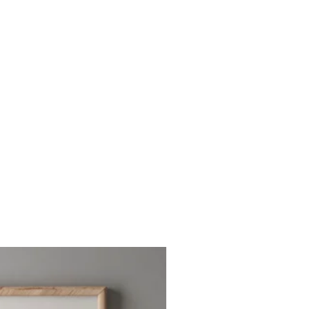
inde kayın ağacından doğal ahşap
zenli onderliğinde Resim Bölümü
. Profesyonel çalışmalarına Kadıköy
ğildir.
 atölyesinde devam etmektedir.
işleriniz için info@lagomstore.co
iz.