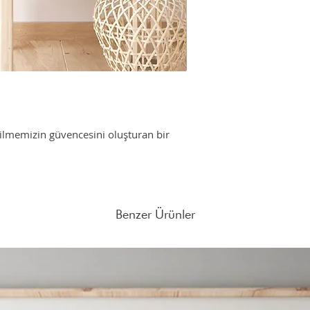
Çerçeve 30*40 ölçüler
Akademisinde Hülya Dü
olarak üretilmiştir.
eğitimini tamamlamıştır
*Çerçeve ücrete dahil de
Fenerbahçe’de bulunan
Farklı adetlerdeki sipar
adresine mail atabilirsin
lmemizin güvencesini oluşturan bir
Benzer Ürünler