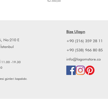
Fiyat
₺2.500,00
Bize Ulaşın
i, No:210 E
+90 (216) 359 28 11
 İstanbul
+90 (538) 966 80 85
info@lagomstore.co
İ
11.00 -19.30
30
i günleri kapalıdır.