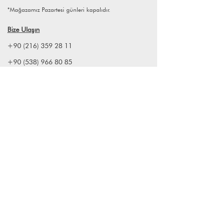
*Mağazamız Pazartesi günleri kapalıdır.
Bize Ulaşın
+90 (216) 359 28 11
+90 (538) 966 80 85
info@lagomstore.co
Haber listemize kayıt olun
Kayıt ol