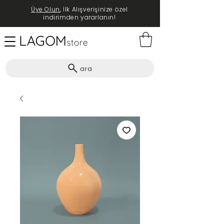
Üye Olun
, İlk Alışverişinize özel
indirimden yararlanın!
ara