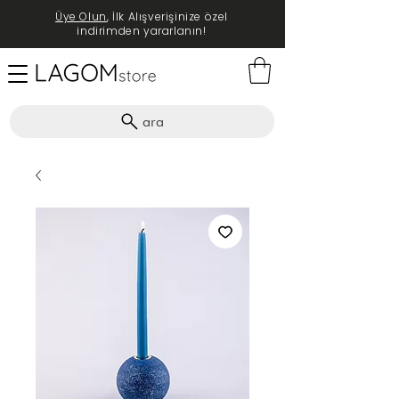
Üye Olun
, İlk Alışverişinize özel
indirimden yararlanın!
ara