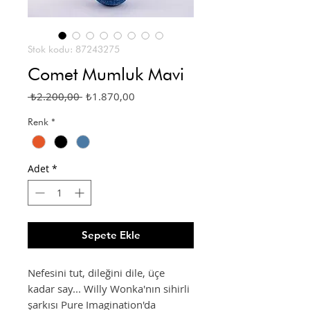
Stok kodu: 87243275
Comet Mumluk Mavi
Normal
İndirimli
 ₺2.200,00 
₺1.870,00
Fiyat
Fiyat
Renk
*
Adet
*
Sepete Ekle
Nefesini tut, dileğini dile, üçe
kadar say... Willy Wonka'nın sihirli
şarkısı Pure Imagination'da