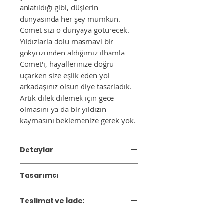
anlatıldığı gibi, düşlerin
dünyasında her şey mümkün.
Comet sizi o dünyaya götürecek.
Yıldızlarla dolu masmavi bir
gökyüzünden aldığımız ilhamla
Comet'i, hayallerinize doğru
uçarken size eşlik eden yol
arkadaşınız olsun diye tasarladık.
Artık dilek dilemek için gece
olmasını ya da bir yıldızın
kaymasını beklemenize gerek yok.
Detaylar
Mumluk/Şamdan
Tasarımcı
Renk:
Mavi
Materyal:
Seramik
2014 yılında Ceren Gürkan tarafından
Ürün Ebatı:
11x10 cm
Teslimat ve İade:
kurulan Maiizen, zamansız çizgileri
Ağırlık:
150g
çağdaş sanatın ışığıyla buluşturarak
Gönderim:
12 iş günü içinde kargoya
Ürünün temizliği için kuru ve yumuşak