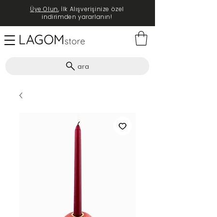
Üye Olun
, İlk Alışverişinize özel
indirimden yararlanın!
ara