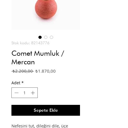
Stok kodu: 82143776
Comet Mumluk /
Mercan
Normal
İndirimli
 ₺2.200,00 
₺1.870,00
Fiyat
Fiyat
Adet
*
Sepete Ekle
Nefesini tut, dileğini dile, üçe