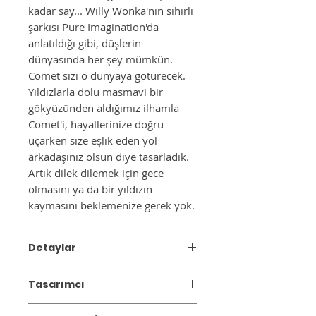
kadar say... Willy Wonka'nın sihirli
şarkısı Pure Imagination'da
anlatıldığı gibi, düşlerin
dünyasında her şey mümkün.
Comet sizi o dünyaya götürecek.
Yıldızlarla dolu masmavi bir
gökyüzünden aldığımız ilhamla
Comet'i, hayallerinize doğru
uçarken size eşlik eden yol
arkadaşınız olsun diye tasarladık.
Artık dilek dilemek için gece
olmasını ya da bir yıldızın
kaymasını beklemenize gerek yok.
Detaylar
Mumluk/Şamdan
Tasarımcı
Renk:
Mercan Rengi
Materyal:
Seramik
2014 yılında Ceren Gürkan tarafından