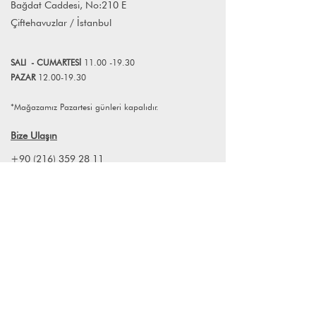
Bağdat Caddesi, No:210 E
Farklı adetlerdeki siparişleriniz için
Çiftehavuzlar / İstanbul
info@lagomstore.co adresine mail
atabilirsiniz.
SALI
- CUMART
E
Sİ
11.00 -19.30
PAZAR
12.00-19.30
*Mağazamız Pazartesi günleri kapalıdır.
Bize Ulaşın
+90 (216) 359 28 11
+90 (538) 966 80 85
info@lagomstore.co
Haber listemize kayıt olun