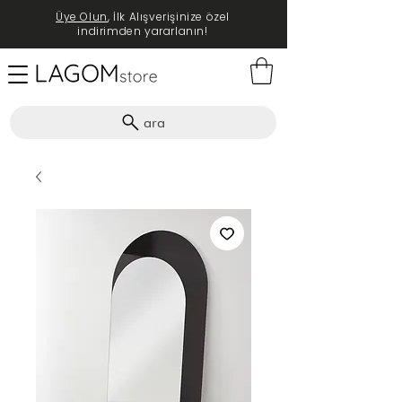
Üye Olun
, İlk Alışverişinize özel
indirimden yararlanın!
ara