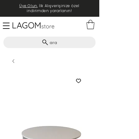
Üye Olun
, İlk Alışverişinize özel
indirimden yararlanın!
ara