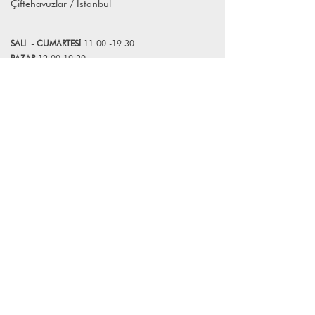
Çiftehavuzlar / İstanbul
info@lagomstore.co adresine mail
atabilirsiniz.
SALI
- CUMART
E
Sİ
11.00 -19.30
PAZAR
12.00-19.30
*Mağazamız Pazartesi günleri kapalıdır.
Bize Ulaşın
+90 (216) 359 28 11
+90 (538) 966 80 85
info@lagomstore.co
Haber listemize kayıt olun