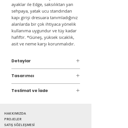
ayaklar ile Edge, saksılıktan yan
sehpaya, yatak ucu standından
kapı girişi dresuara tanımladığınız
alanlarda bir çok ihtiyaca yönelik
kullanıma uygundur ve tüy kadar
hafiftir. *Güneş, yüksek sıcaklık,
asit ve neme karşı korunmalıdır.
Detaylar
Ürün Ebatı : 30x60x60 cm
Tasarımcı
Ahşap yüzey, su bazlı mat cila ile
kaplanarak çizilmelere ve lekelere karşı
Ananas Design Crafts
dirençli hale getirilmiştir. %7-12 nem
Teslimat ve İade
oranına sahip fırın kurusu ağaç
Ananas Design Crafts olarak en kaliteli
Gönderim:
3 iş günü içinde kargoya
kullanımı, çevresel faktörlere karşı
ağaçları seçiyoruz. Ağaçlarımızı,
teslim edilir. Stokta olmayan ürünlerin
dayanıklılığı artırır.
tasarımcılarımız ve zanaatkarlarımızın
teslim süresi 2 ile 4 hafta arasındadır.
*Güneş, yüksek sıcaklık, asit ve neme
HAKKIMIZDA
uyumlu çalışmaları ile özenle
* İstanbul dışı teslimat ücretlidir, lütfen
PROJELER
karşı korunmalıdır.
şekillendiriyoruz ve kullanıcılarına
SATIŞ SÖZLEŞMESİ
bilgi alınız.