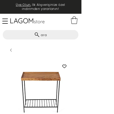
Üye Olun
, İlk Alışverişinize özel
indirimden yararlanın!
ara