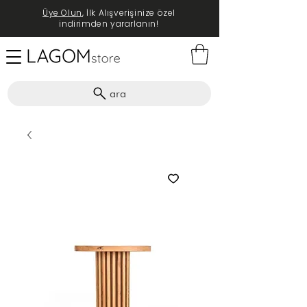
Üye Olun
, İlk Alışverişinize özel
indirimden yararlanın!
ara