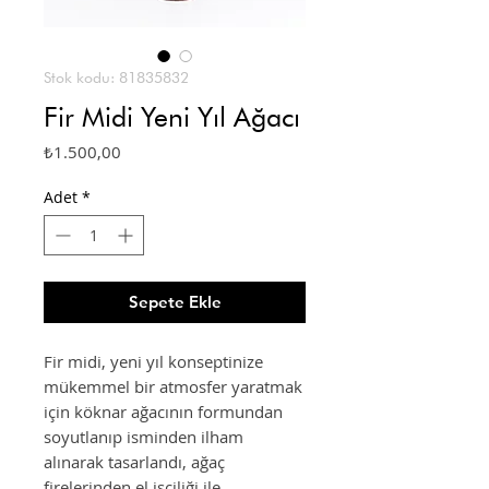
Stok kodu: 81835832
Fir Midi Yeni Yıl Ağacı
Fiyat
₺1.500,00
Adet
*
Sepete Ekle
Fir midi, yeni yıl konseptinize
mükemmel bir atmosfer yaratmak
için köknar ağacının formundan
soyutlanıp isminden ilham
alınarak tasarlandı, ağaç
firelerinden el işçiliği ile