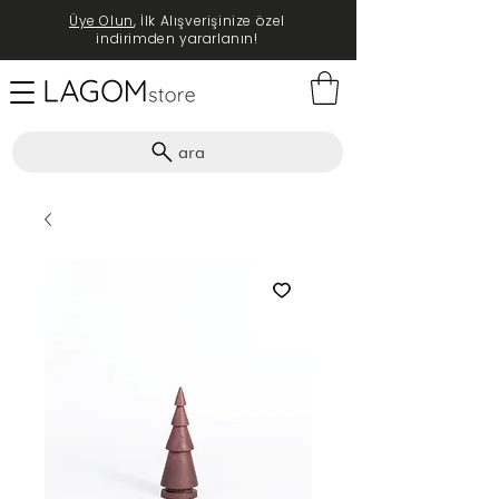
Üye Olun
, İlk Alışverişinize özel
indirimden yararlanın!
ara