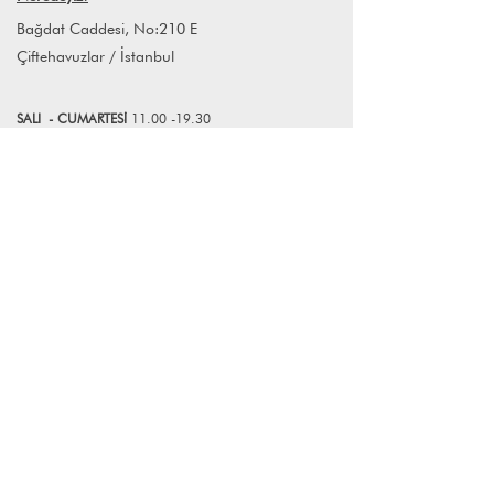
koşullarına uyması gerekmektedir.
Bağdat Caddesi, No:210 E
Farklı adetlerdeki siparişleriniz için
Çiftehavuzlar / İstanbul
info@lagomstore.co adresine mail
atabilirsiniz.
SALI
- CUMART
E
Sİ
11.00 -19.30
PAZAR
12.00-19.30
*Mağazamız Pazartesi günleri kapalıdır.
Bize Ulaşın
+90 (216) 359 28 11
+90 (538) 966 80 85
info@lagomstore.co
Haber listemize kayıt olun