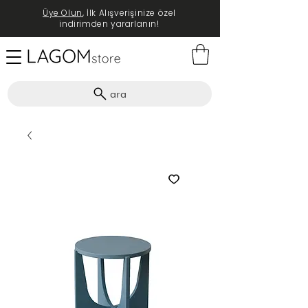
Üye Olun
, İlk Alışverişinize özel
indirimden yararlanın!
ara