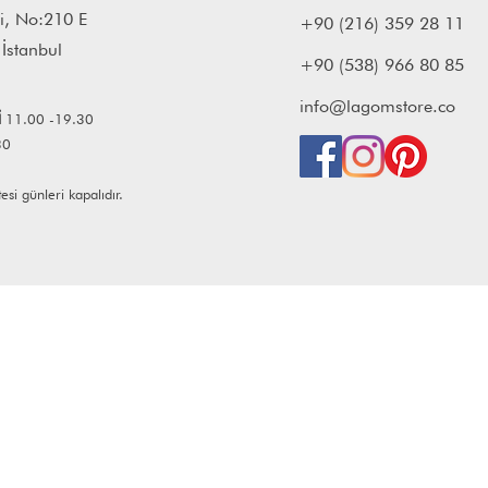
i, No:210 E
+90 (216) 359 28 11
 İstanbul
+90 (538) 966 80 85
info@lagomstore.co
İ
11.00 -19.30
30
i günleri kapalıdır.