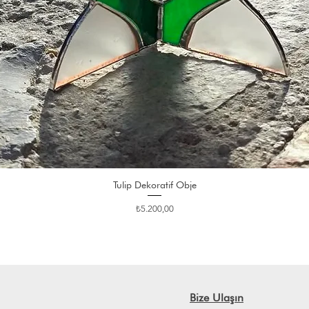
Tulip Dekoratif Obje
Fiyat
₺5.200,00
Bize Ulaşın