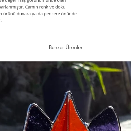
r ve değerli taş görünümünde olan
arlanmıştır. Camın renk ve doku
çin ürünü duvara ya da pencere önünde
z.
Benzer Ürünler