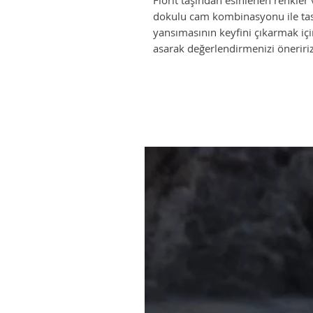
Florit taşından esinlenen renkle
dokulu cam kombinasyonu ile tas
yansımasının keyfini çıkarmak i
asarak değerlendirmenizi öneriri