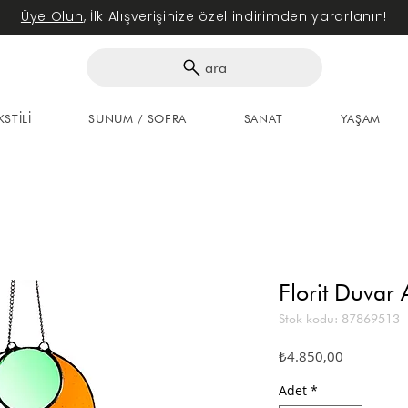
Üye Olun
, İlk Alışverişinize özel indirimden yararlanın!
ara
KSTİLİ
SUNUM / SOFRA
SANAT
YAŞAM
Florit Duvar 
Stok kodu: 87869513
Fiyat
₺4.850,00
Adet
*