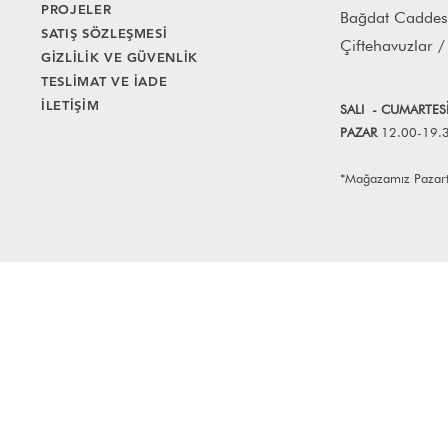
PROJELER
Bağdat Caddes
SATIŞ SÖZLEŞMESİ
Çiftehavuzlar /
GİZLİLİK VE GÜVENLİK
TESLİMAT VE İADE
İLETİŞİM
SALI
- CUMART
E
S
PAZAR
12.00-19.
*Mağazamız Pazartes