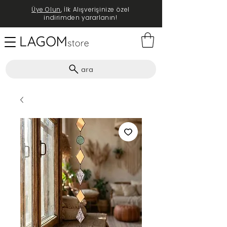
Üye Olun
, İlk Alışverişinize özel
indirimden yararlanın!
ara