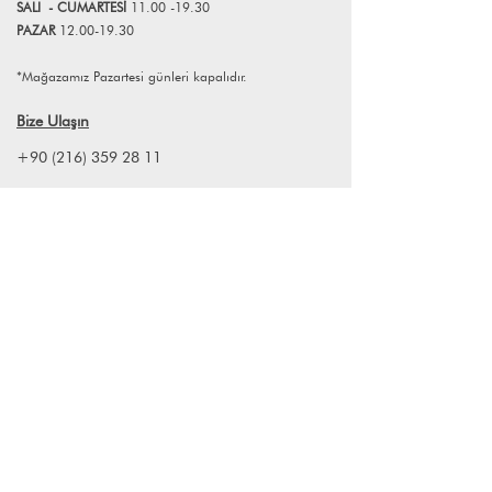
SALI
- CUMART
E
Sİ
11.00 -19.30
PAZAR
12.00-19.30
*Mağazamız Pazartesi günleri kapalıdır.
Bize Ulaşın
+90 (216) 359 28 11
+90 (538) 966 80 85
info@lagomstore.co
Haber listemize kayıt olun
Kayıt ol