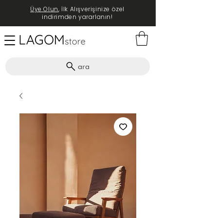
Üye Olun
, İlk Alışverişinize özel
indirimden yararlanın!
ara