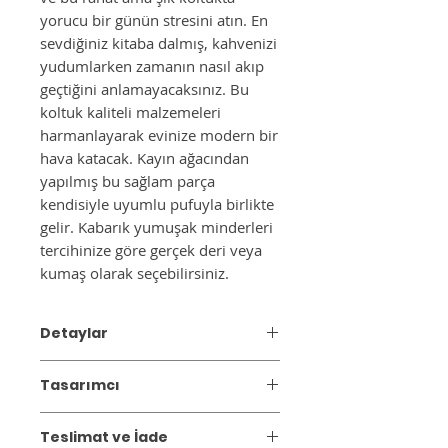
yorucu bir günün stresini atın. En
sevdiğiniz kitaba dalmış, kahvenizi
yudumlarken zamanın nasıl akıp
geçtiğini anlamayacaksınız. Bu
koltuk kaliteli malzemeleri
harmanlayarak evinize modern bir
hava katacak. Kayın ağacından
yapılmış bu sağlam parça
kendisiyle uyumlu pufuyla birlikte
gelir. Kabarık yumuşak minderleri
tercihinize göre gerçek deri veya
kumaş olarak seçebilirsiniz.
Detaylar
Masif Ahşap
Tasarımcı
Kumaş: %75 Polyester %15 Pamuk
Koltuk Yüksekliği: 43 cm
Ottodsg
Taşıma Kapasitesi: 150 kg
Teslimat ve İade
Ottodsg, iki makine mühendisi, bir