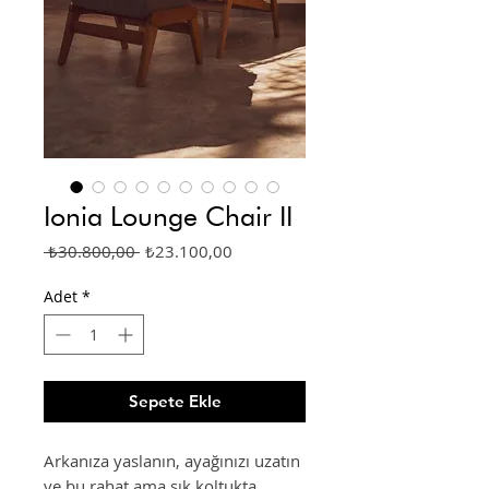
Ionia Lounge Chair II
Normal
İndirimli
 ₺30.800,00 
₺23.100,00
Fiyat
Fiyat
Adet
*
Sepete Ekle
Arkanıza yaslanın, ayağınızı uzatın
ve bu rahat ama şık koltukta