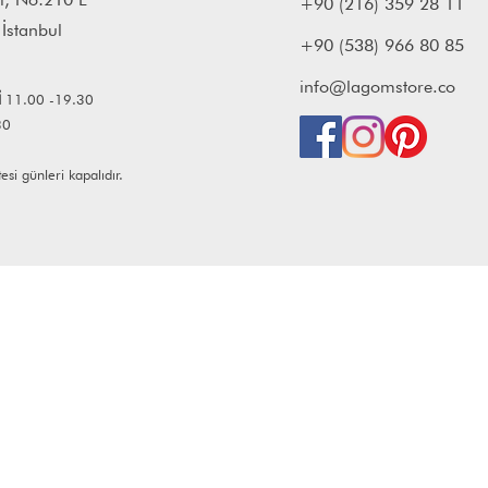
+90 (216) 359 28 11
 İstanbul
+90 (538) 966 80 85
info@lagomstore.co
İ
11.00 -19.30
30
i günleri kapalıdır.