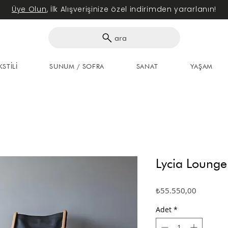
Üye Olun
, İlk Alışverişinize özel indirimden yararlanın!
ara
KSTİLİ
SUNUM / SOFRA
SANAT
YAŞAM
Lycia Lounge
Fiyat
₺55.550,00
Adet
*