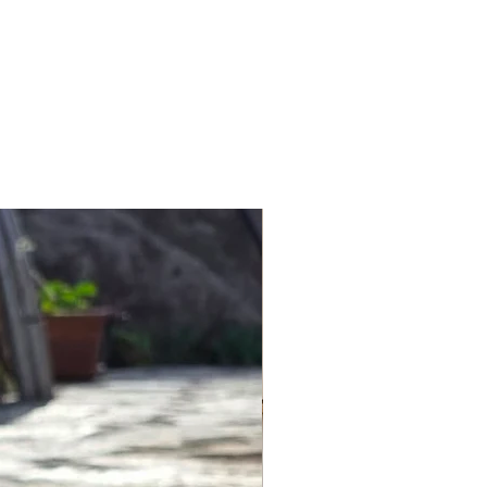
alıcı insan yerleşkelerine ev
niz için info@lagomstore.co adresine
li bez ile toz alınabilir.
ten itibaren, Anadolu ve
k değiştireceği için doğrudan güneş
yerinde, her biri gelecek nesiller
mış sayısız uygarlık ve kültür gelişti.
munda, sıvıları hemen emici bir
u antik yerleşimlere atfen
aya bırakın.
lnızca bir deri uzmanı tarafından