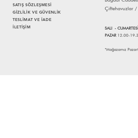
SATIŞ SÖZLEŞMESİ
Çiftehavuzlar /
GİZLİLİK VE GÜVENLİK
TESLİMAT VE İADE
İLETİŞİM
SALI
- CUMART
E
S
PAZAR
12.00-19.
*Mağazamız Pazartes