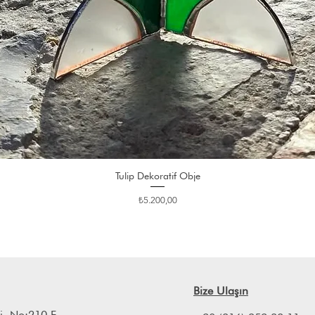
Tulip Dekoratif Obje
Fiyat
₺5.200,00
Bize Ulaşın
i, No:210 E