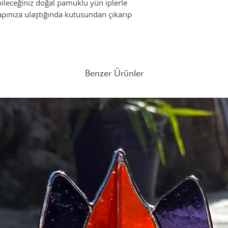
ileceğiniz doğal pamuklu yün iplerle
Anadolu toprakları ilk k
Farklı adet siparişleri
Rutin olarak hafif nem
pınıza ulaştığında kutusundan çıkarıp
sahipliği yaptı. O tarih
mail atabilirsiniz.
Deriyi, zamanla ren
Mezopotamya'nın birçok 
ışığına koymayın.
için kadim bilgiler bırak
Dökülme olması duru
Biz de tasarımlarımızı b
bezle silin ve kurum
isimlendirdik.
Kapsamlı temizlik ya
Benzer Ürünler
yapılmalıdır.